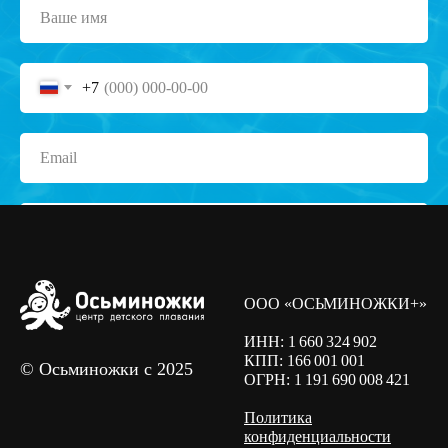
+7
Отправить
ООО «ОСЬМИНОЖКИ+»
ИНН:
1 660 324 902
КПП:
166 001 001
Нажимая кнопку «Отправить», вы даете согласие на обработку
© Осьминожки с 2025
персональных данных и соглашаетесь c
ОГРН:
политикой конфиденциальности
1 191 690 008 421
.
Политика
конфиденциальности